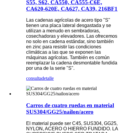
S55, S62, CA550, CA555-C6E,
CA620-620E, CA627, CA39, 216BF1
Las cadenas agrícolas de acero tipo "S"
tienen una placa lateral desgastada y se
utilizan a menudo en sembradoras,
cosechadoras y elevadores. Las ofrecemos
no solo en cadena estándar, sino también
en zinc para resistir las condiciones
climáticas a las que se exponen las
máquinas agrícolas. También es común
reemplazar la cadena desmontable fundida
por una de la serie "S".
consulta
detalle
Carros de cuatro ruedas en material
SUS304/GG25/nailon/acero
El material puede ser C45, SUS304, GG25,
NYLON, ACERO O HIERRO FUNDIDO. LA