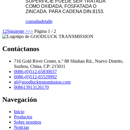
SUPERFICIE PUEDE SER TRATADA
COMO OXIDADA, FOSFATADA O
ZINCADA. PARA CADENA DIN.8153.
consulta
detalle
1
2
Siguiente >
>>
Página 1 / 2
Contáctanos
716 Gold River Center, n.° 88 Shishan Rd., Nuevo Distrito,
Suzhou, China, CP: 215011
0086-(0)512-65830037
0086-(0)512-65529992
gl@goodlucktransmission.com
008613913126170
Navegación
Inicio
Productos
Sobre nosotros
Noticias