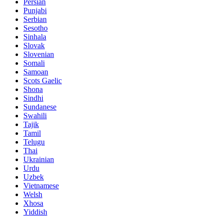
Persian
Punjabi
Serbian
Sesotho
Sinhala
Slovak
Slovenian
Somali
Samoan
Scots Gaelic
Shona
Sindhi
Sundanese
Swahili
Tajik
Tamil
Telugu
Thai
Ukrainian
Urdu
Uzbek
Vietnamese
Welsh
Xhosa
Yiddish