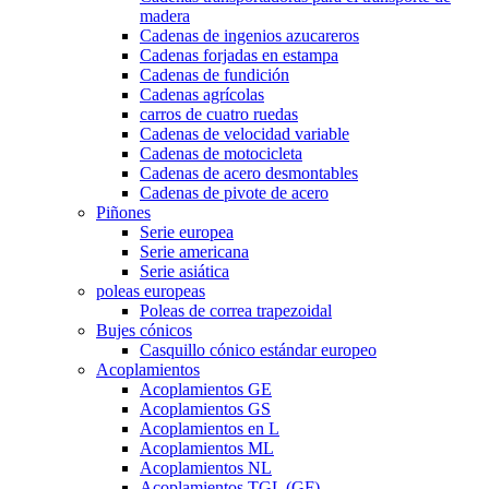
madera
Cadenas de ingenios azucareros
Cadenas forjadas en estampa
Cadenas de fundición
Cadenas agrícolas
carros de cuatro ruedas
Cadenas de velocidad variable
Cadenas de motocicleta
Cadenas de acero desmontables
Cadenas de pivote de acero
Piñones
Serie europea
Serie americana
Serie asiática
poleas europeas
Poleas de correa trapezoidal
Bujes cónicos
Casquillo cónico estándar europeo
Acoplamientos
Acoplamientos GE
Acoplamientos GS
Acoplamientos en L
Acoplamientos ML
Acoplamientos NL
Acoplamientos TGL (GF)