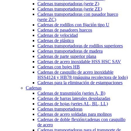
Cadenas transportadoras (serie Z)
Cadenas transportadoras (serie ZE)
Cadenas transportadoras con pasador hueco
(serie ZC)
Cadenas de rodillos con fijación tipo U
Cadenas de pasadores huecos
Cadenas de velocidad
Cadenas de plástico
Cadenas transportadoras de rodillos superiores
Cadenas transportadoras de madera
Cadenas de parte superior plana
Cadenas de acero inoxidable HSS HSC SAV
Cadenas con bujes HB
Cadenas de casquillo de acero inoxidable
HSS4124 y HB78 (máquina recolectora de lodo)
Cadenas para la eliminación de estampaciones
Cadenas
Cadenas de transmisión (series A, B)
Cadenas de barras laterales desplazadas
Cadenas de hojas (series AL, BL, LL)
Cadenas transportadoras
Cadenas de acero soldadas para molinos
Cadenas de doble flexión/cadenas con casquillo
de acero
Cadenas transportadoras para el transporte de