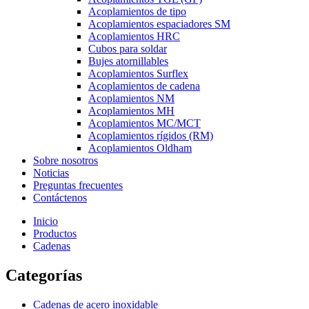
Acoplamientos de tipo
Acoplamientos espaciadores SM
Acoplamientos HRC
Cubos para soldar
Bujes atornillables
Acoplamientos Surflex
Acoplamientos de cadena
Acoplamientos NM
Acoplamientos MH
Acoplamientos MC/MCT
Acoplamientos rígidos (RM)
Acoplamientos Oldham
Sobre nosotros
Noticias
Preguntas frecuentes
Contáctenos
Inicio
Productos
Cadenas
Categorías
Cadenas de acero inoxidable