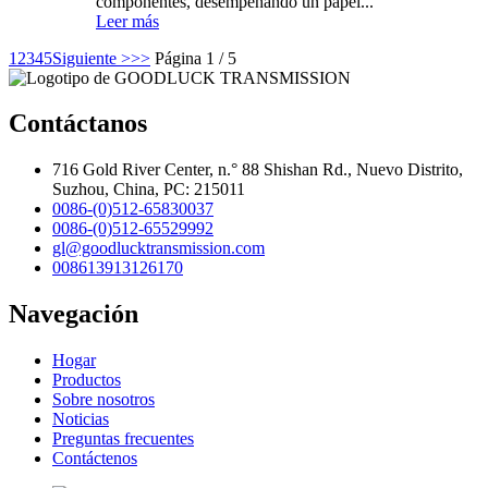
componentes, desempeñando un papel...
Leer más
1
2
3
4
5
Siguiente >
>>
Página 1 / 5
Contáctanos
716 Gold River Center, n.° 88 Shishan Rd., Nuevo Distrito,
Suzhou, China, PC: 215011
0086-(0)512-65830037
0086-(0)512-65529992
gl@goodlucktransmission.com
008613913126170
Navegación
Hogar
Productos
Sobre nosotros
Noticias
Preguntas frecuentes
Contáctenos