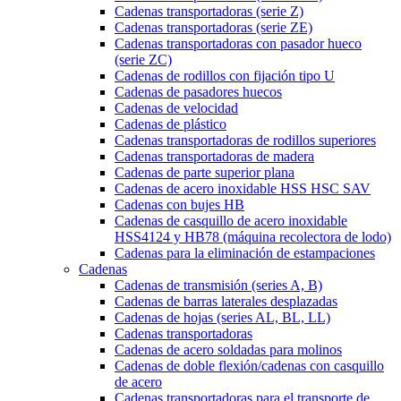
Cadenas transportadoras (serie Z)
Cadenas transportadoras (serie ZE)
Cadenas transportadoras con pasador hueco
(serie ZC)
Cadenas de rodillos con fijación tipo U
Cadenas de pasadores huecos
Cadenas de velocidad
Cadenas de plástico
Cadenas transportadoras de rodillos superiores
Cadenas transportadoras de madera
Cadenas de parte superior plana
Cadenas de acero inoxidable HSS HSC SAV
Cadenas con bujes HB
Cadenas de casquillo de acero inoxidable
HSS4124 y HB78 (máquina recolectora de lodo)
Cadenas para la eliminación de estampaciones
Cadenas
Cadenas de transmisión (series A, B)
Cadenas de barras laterales desplazadas
Cadenas de hojas (series AL, BL, LL)
Cadenas transportadoras
Cadenas de acero soldadas para molinos
Cadenas de doble flexión/cadenas con casquillo
de acero
Cadenas transportadoras para el transporte de