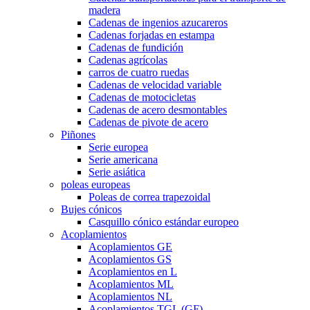
madera
Cadenas de ingenios azucareros
Cadenas forjadas en estampa
Cadenas de fundición
Cadenas agrícolas
carros de cuatro ruedas
Cadenas de velocidad variable
Cadenas de motocicletas
Cadenas de acero desmontables
Cadenas de pivote de acero
Piñones
Serie europea
Serie americana
Serie asiática
poleas europeas
Poleas de correa trapezoidal
Bujes cónicos
Casquillo cónico estándar europeo
Acoplamientos
Acoplamientos GE
Acoplamientos GS
Acoplamientos en L
Acoplamientos ML
Acoplamientos NL
Acoplamientos TGL (GF)