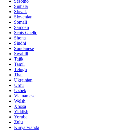
Sesotho
Sinhala
Slovak
Slovenian
Somali
Samoan
Scots Gaelic
Shona
Sindhi
Sundanese
Swahili
Tajik
Tamil
Telugu
Thai
Ukrainian
Urdu
Uzbek
Vietnamese
Welsh
Xhosa
Yiddish
Yoruba
Zulu
Kinyarwanda