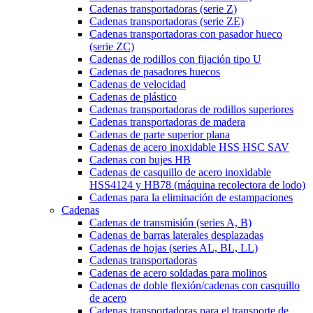
Cadenas transportadoras (serie Z)
Cadenas transportadoras (serie ZE)
Cadenas transportadoras con pasador hueco
(serie ZC)
Cadenas de rodillos con fijación tipo U
Cadenas de pasadores huecos
Cadenas de velocidad
Cadenas de plástico
Cadenas transportadoras de rodillos superiores
Cadenas transportadoras de madera
Cadenas de parte superior plana
Cadenas de acero inoxidable HSS HSC SAV
Cadenas con bujes HB
Cadenas de casquillo de acero inoxidable
HSS4124 y HB78 (máquina recolectora de lodo)
Cadenas para la eliminación de estampaciones
Cadenas
Cadenas de transmisión (series A, B)
Cadenas de barras laterales desplazadas
Cadenas de hojas (series AL, BL, LL)
Cadenas transportadoras
Cadenas de acero soldadas para molinos
Cadenas de doble flexión/cadenas con casquillo
de acero
Cadenas transportadoras para el transporte de