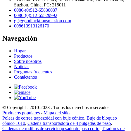
Suzhou, China, PC: 215011
0086-(0)512-65830037
0086-(0)512-65529992
gl@goodlucktransmission.com
008613913126170
Navegación
Hogar
Productos
Sobre nosotros
Noticias
Preguntas frecuentes
Contáctenos
© Copyright - 2010-2023 : Todos los derechos reservados.
Productos populares
-
Mapa del sitio
Poleas de correa trapezoidal con buje cónico
,
Buje de bloqueo
cónico 1610
,
Cadena transportadora de 4 pulgadas de paso
,
Cadenas de rodillos de servicio pesado de paso corto
,
Tiradores de