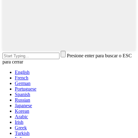
Presione enter para buscar o ESC
para cerrar
English
French
German
Portuguese
Spanish
Russian
Japanese
Korean
Arabic
Irish
Greek
Turkish