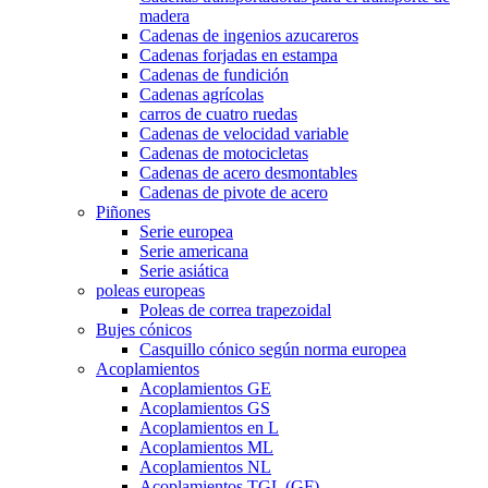
madera
Cadenas de ingenios azucareros
Cadenas forjadas en estampa
Cadenas de fundición
Cadenas agrícolas
carros de cuatro ruedas
Cadenas de velocidad variable
Cadenas de motocicletas
Cadenas de acero desmontables
Cadenas de pivote de acero
Piñones
Serie europea
Serie americana
Serie asiática
poleas europeas
Poleas de correa trapezoidal
Bujes cónicos
Casquillo cónico según norma europea
Acoplamientos
Acoplamientos GE
Acoplamientos GS
Acoplamientos en L
Acoplamientos ML
Acoplamientos NL
Acoplamientos TGL (GF)