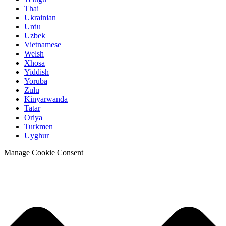
Thai
Ukrainian
Urdu
Uzbek
Vietnamese
Welsh
Xhosa
Yiddish
Yoruba
Zulu
Kinyarwanda
Tatar
Oriya
Turkmen
Uyghur
Manage Cookie Consent