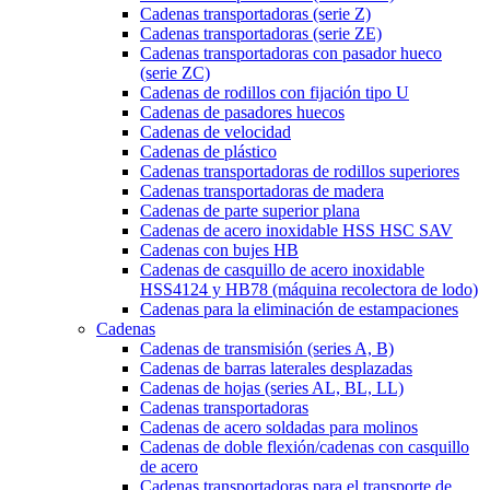
Cadenas transportadoras (serie Z)
Cadenas transportadoras (serie ZE)
Cadenas transportadoras con pasador hueco
(serie ZC)
Cadenas de rodillos con fijación tipo U
Cadenas de pasadores huecos
Cadenas de velocidad
Cadenas de plástico
Cadenas transportadoras de rodillos superiores
Cadenas transportadoras de madera
Cadenas de parte superior plana
Cadenas de acero inoxidable HSS HSC SAV
Cadenas con bujes HB
Cadenas de casquillo de acero inoxidable
HSS4124 y HB78 (máquina recolectora de lodo)
Cadenas para la eliminación de estampaciones
Cadenas
Cadenas de transmisión (series A, B)
Cadenas de barras laterales desplazadas
Cadenas de hojas (series AL, BL, LL)
Cadenas transportadoras
Cadenas de acero soldadas para molinos
Cadenas de doble flexión/cadenas con casquillo
de acero
Cadenas transportadoras para el transporte de