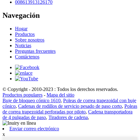
008613913126170
Navegación
Hogar
Productos
Sobre nosotros
Noticias
Preguntas frecuentes
Contáctenos
© Copyright - 2010-2023 : Todos los derechos reservados.
Productos populares
-
Mapa del sitio
Buje de bloqueo cónico 1610
,
Poleas de correa trapezoidal con buje
cónico
,
Cadenas de rodillos de servicio pesado de paso corto
,
Poleas
de correa trapezoidal perforadas por piloto
,
Cadena transportadora
de 4 pulgadas de paso
,
Tiradores de cadena
,
Enviar correo electrónico
x