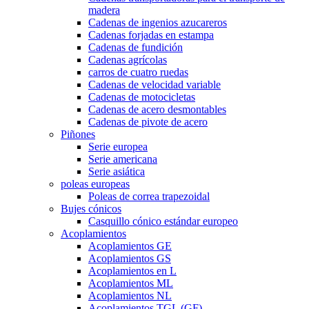
madera
Cadenas de ingenios azucareros
Cadenas forjadas en estampa
Cadenas de fundición
Cadenas agrícolas
carros de cuatro ruedas
Cadenas de velocidad variable
Cadenas de motocicletas
Cadenas de acero desmontables
Cadenas de pivote de acero
Piñones
Serie europea
Serie americana
Serie asiática
poleas europeas
Poleas de correa trapezoidal
Bujes cónicos
Casquillo cónico estándar europeo
Acoplamientos
Acoplamientos GE
Acoplamientos GS
Acoplamientos en L
Acoplamientos ML
Acoplamientos NL
Acoplamientos TGL (GF)