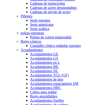
Cadenas de motocicleta
Cadenas de acero desmontables
Cadenas de pivote de acero
Piñones
Serie europea
Serie americana
Serie asiática
poleas europeas
Poleas de correa trapezoidal
Bujes cónicos
Casquillo cónico estándar europeo
Acoplamientos
Acoplamientos GE
Acoplamientos GS
Acoplamientos en L
Acoplamientos ML
Acoplamientos NL
Acoplamientos TGL (GF)
Acoplamientos de tipo
Acoplamientos espaciadores SM
Acoplamientos HRC
Cubos para soldar
Bujes atornillables
Acoplamientos Surflex
Acoplamientos de cadena