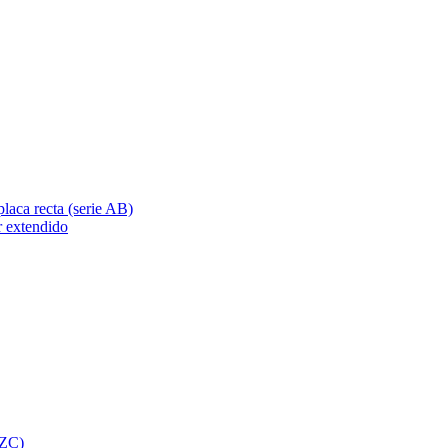
placa recta (serie AB)
r extendido
 ZC)